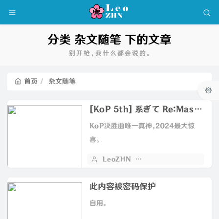
分类 杂文随笔 下的文章
别开枪，我什么都会说的。
首页
杂文随笔
[KoP 5th] 系ぎて Re:Master 15 adx抄谱分享
KoP决胜曲唯一真神，2024最大惊
喜。
LeoZHN
2024 年 02 月 28 日
此内容被密码保护
自用。