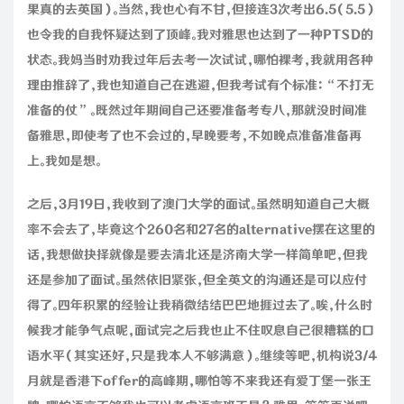
果真的去英国）。当然，我也心有不甘，但接连3次考出6.5（5.5）
也令我的自我怀疑达到了顶峰。我对雅思也达到了一种PTSD的
状态。我妈当时劝我过年后去考一次试试，哪怕裸考，我就用各种
理由推辞了，我也知道自己在逃避，但我考试有个标准：“不打无
准备的仗”。既然过年期间自己还要准备考专八，那就没时间准
备雅思，即使考了也不会过的，早晚要考，不如晚点准备准备再
上。我如是想。
之后，3月19日，我收到了澳门大学的面试。虽然明知道自己大概
率不会去了，毕竟这个260名和27名的alternative摆在这里的
话，我想做抉择就像是要去清北还是济南大学一样简单吧，但我
还是参加了面试。虽然依旧紧张，但全英文的沟通还是可以应付
得了。四年积累的经验让我稍微结结巴巴地捱过去了。唉，什么时
候我才能争气点呢，面试完之后我也止不住叹息自己很糟糕的口
语水平（其实还好，只是我本人不够满意）。继续等吧，机构说3/4
月就是香港下offer的高峰期，哪怕等不来我还有爱丁堡一张王