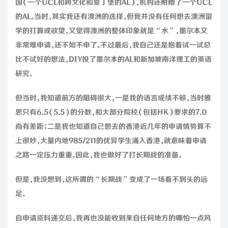
国（一个UCL和跨文化和爱丁堡的AL），机构还附赠了一个UCL
的AL。当时，其实我还有澳洲的选择，但我并没有任何想去澳洲留
学的打算或欲望，又觉得澳洲的整体印象就是“水”，墨尔本又
非常难申请，还不如不申了。不过最后，我自己还是抱着试一试总
比不试好的想法，DIY投了墨尔本的AL和新加坡南洋理工的英语
研究。
但当时，我知道前方的阻碍很大，一是我的语言成绩不够，当时雅
思只有6.5（5.5）的分数，和大部分院校（包括HK）要求的7.0
尚有差距；二是我也知道自己想去的香港近几年的申请情势算不
上很妙，大量内地985/211的优异学生涌入香港，就意味着申请
之路一定压力重重。因此，我也做好了打长期战的准备。
但是，我没想到，这所谓的“长期战”变成了一场看不到头的远
足。
自申请资料递交后，我再也没能收到来自任何地方的哪怕一点风