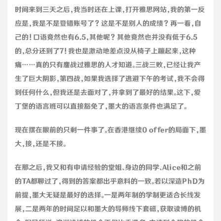
时间来到三天之后，我当时还在上课，打开雅思网站，我的第一反
应是，我是不是登错账号了？这是不是别人的成绩？再一看，自
己的！口语竟然也有6.5，其他呢？其他竟然也并没有低于6.5
的，总分还到了7！我也是激动地差点没从椅子上蹦起来，这种
痛……真的只有鏖战过雅思的人才知道。三战三败，已经让我产
生了巨大阴影，第四战，如果我选择了逃避下午的考试，我不会得
到任何什么，但我还是去面对了，并拿到了最好的结果。这下，爱
丁堡的语言班可以直接豁免了，墨大的语言条件也满足了。
现在摆在眼前的只剩一件事了。在香港继续0 offer的局面下，墨
大，接，还是不接。
在那之后，我又和有申请经验的堂姐、身边的同学、Alice和之前
的TA都聊过了，得到的答案都出乎意料的一致。若以深造PhD为
前提，墨大无疑是最好的选择。一是两年制的学制更适合长线发
展，二是两年的时间足以和墨大的导师线下套磁，获取读博的机