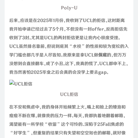
Poly-U
后来，应该是在2025年1月份，我收到了UCL的拒信，这时距离
我开始申请已经过去了5个月，不但没有一封offer，反而拒信先
收到了3封。尤其是UCL的两封拒信更是让我内心极度受挫。
UCL虽然排名靠前，但说到底其“水校”的性质和较为宽松的入
学门槛也都几乎是人尽皆知。我原来是拿UCL做
保底
的，但万万
没想到会直接翻车，成了小丑。这下，我真的慌了。UCL都申不上，
我当然害怕2025毕业之后会真的会没学上要去gap。
UCL拒信
在不安和焦虑中，我的身体开始频繁上火，嘴上和脸上的燎泡和
痘痘不断在爆，就像我的压力一样。每天，我都执着地翻着邮箱，
渴望能有一所学校“收留”这个可怜的、深陷于25Fall焦虑的
“好学生”，但重复的结果只有失望和空空如也的邮箱，就好像