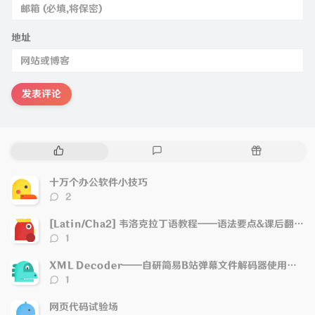
地址
发表评论
热
最
随
门
新
机
文
评
文
十万个办公软件小技巧
章
论
章
评
2
论
数：
[Latin/Cha2] 韦洛克拉丁语教程——语法要点&课后翻译注解（第2课）
评
1
论
数：
XML Decoder——自研简易B站弹幕文件解码器使用说明
评
1
论
数：
网页代码试验场