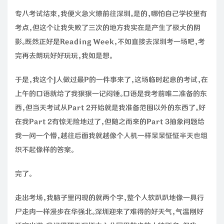
专八考试结束，我便火急火燎前往深圳。是的，哪怕自己学校里有
考点，但这个让我失败了三次的地方我实在是产生了极大的阴
影。既然正好是Reading Week，不如直接去深圳考一场吧，考
完再去朗玩好好玩玩，我如是想。
于是，我这个J人做过最P的一件事来了，这场临时起意的考试，在
上午的口语就给了我狠狠一记闷锤。口语是我考前唯二准备的东
西，但当天考试从Part 2开始就是我准备范围以外的东西了。好
在我Part 2有惊无险地过了，但随之而来的Part 3抽象问题给
我一问一个懵，越往后面我就越像个人机一样呆呆怔怔半天也组
织不起像样的答案。
完了。
走出考场，我脑子里闪现的就两个字，整个人软趴趴地像一具行
尸走肉一样漫步在华强北。深圳迎来了难得的好天气，气温刚好