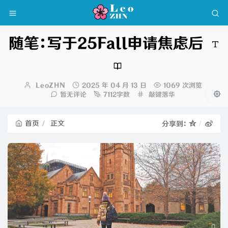
随笔：写于25Fall申请焦虑后
博
发
LeoZHN
2025 年 04 月 13 日
1069 次浏览
主：
布
分
暂无评论
7112字数
敲键落华
时
类：
间：
首页
正文
分享到：