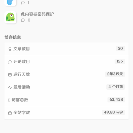
评
1
论
数：
此内容被密码保护
评
0
论
数：
博客信息
文章数目
50
评论数目
125
运行天数
2年319天
最后活动
4 个月前
访客总数
63,438
全站字数
49.83 w字