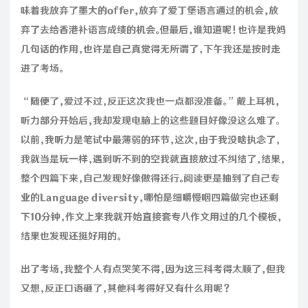
味着我放弃了墨大的offer，放弃了爱丁堡语言通过的机会，放
弃了去给香港补语言成绩的机会。但最后，谁知道呢！也许是我妈
几句话的作用，也许是自己真觉得无所谓了，下午我还是按时走
进了考场。
“随便了，爱过不过，反正这次我也一点都没准备。”戴上耳机，
听力部分开始后，我却发现电脑上的这些题目好像没这么难了。
以前，我听力是笔试中最薄弱的环节，这次，由于我没啥执念了，
我就当是玩一样，遇到听不到的空我就直接放过不纠结了，结果，
整个四篇下来，自己发现好像做得还行。阅读更是抽到了自己专
业的Language diversity，哪怕是细嚼慢咽四篇做完也还剩
下10分钟，作文上来我就开始直接套专八作文用过的几个模板，
结果也发现还挺好用的。
出了考场，我整个人有点哭笑不得，因为这三科考得太顺了，但我
又想，反正口语砸了，其他科考得好又有什么用呢？