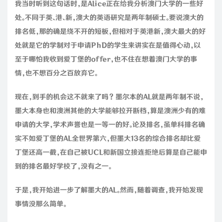
我当时听到这句话时，是Alice正在给我分析澳门大学的一些好
处。不同于英、港、新，澳大的英语研究是两年制硕士。要说澳大的
排名低，那的确是绕不开的短板，但相对于英港新，澳大最大的好
处就是它的学制对于申请PhD的学生来讲实在是值得心动，以
至于哪怕我收到爱丁堡的offer，也不住在想着澳门大学的事
情，也不想百分之百放弃它。
现在，到手的机会这不就来了吗？墨尔本的AL就是两年制不说，
墨大本身也和澳洲其他的大学能够拉开断档，算是澳洲少有的难
申请的大学，学术声誉也是一等一的好。论及排名，虽单科排名确
实不如爱丁堡的AL全世界第六，但墨大13名的综合排名却比爱
丁堡还高一截，在自己被UCL和新国立接连拒绝后算是自己能申
到的排名最好学校了，没有之一。
于是，我开始进一步了解墨大的AL。然而，随着调查，我开始发现
事情没那么简单。